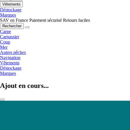
Vêtements
Déstockage
Marques
SAV en France
Paiement sécurisé
Retours faciles
Rechercher
Carpe
Carnassier
Coup
Mer
Autres pêches
Navigation
Vêtements
Déstockage
Marques
Ajout en cours...