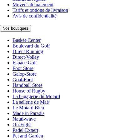
Moyens de paiement
Tarifs et options de livraison
Avis de confidentialité
Nos boutiques
Basket-Center
Boulevard du Golf
Direct Running
Direct-Volley
Espace Golf
Foot-Store
Galop-Store
Goal-Foot
Handball-Store
House of Rugby
La bagagerie du Motard
La sellerie de Maé
Le Motard Bleu
Made in Paradis
Nauti-wave
On-Fight
Padel-Expert
Pet and Garden