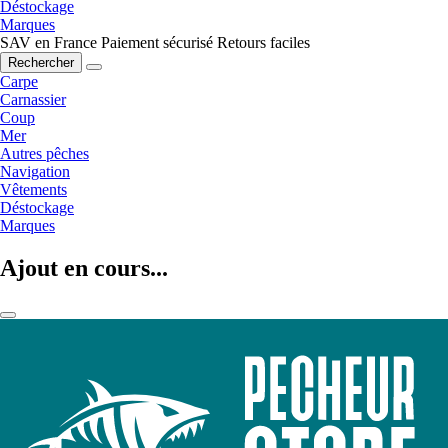
Déstockage
Marques
SAV en France
Paiement sécurisé
Retours faciles
Rechercher
Carpe
Carnassier
Coup
Mer
Autres pêches
Navigation
Vêtements
Déstockage
Marques
Ajout en cours...