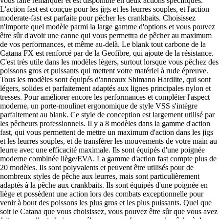
vous faire remarquer et est disponible en deux actions spécifiques.
L'action fast est conçue pour les jigs et les leurres souples, et l'action
moderate-fast est parfaite pour pêcher les crankbaits. Choisissez
n'importe quel modèle parmi la large gamme d'options et vous pouvez
être sûr d'avoir une canne qui vous permettra de pêcher au maximum
de vos performances, et même au-delà. Le blank tout carbone de la
Catana FX est renforcé par de la Geofibre, qui ajoute de la résistance.
C'est très utile dans les modèles légers, surtout lorsque vous pêchez des
poissons gros et puissants qui mettent votre matériel à rude épreuve.
Tous les modèles sont équipés d'anneaux Shimano Hardlite, qui sont
légers, solides et parfaitement adaptés aux lignes principales nylon et
tresses. Pour améliorer encore les performances et compléter l'aspect
moderne, un porte-moulinet ergonomique de style VSS s'intègre
parfaitement au blank. Ce style de conception est largement utilisé par
les pêcheurs professionnels. Il y a 8 modèles dans la gamme d'action
fast, qui vous permettent de mettre un maximum d'action dans les jigs
et les leurres souples, et de transférer les mouvements de votre main au
leurre avec une efficacité maximale. Ils sont équipés d'une poignée
moderne combinée liège/EVA. La gamme d'action fast compte plus de
20 modèles. Ils sont polyvalents et peuvent être utilisés pour de
nombreux styles de pêche aux leurres, mais sont particulièrement
adaptés à la pêche aux crankbaits. Ils sont équipés d'une poignée en
liège et possèdent une action lors des combats exceptionnelle pour
venir à bout des poissons les plus gros et les plus puissants. Quel que
soit le Catana que vous choisissez, vous pouvez être sûr que vous avez