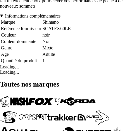
fait un excellent choix pour élever vos performances de pêche à de
nouveaux sommets.
Informations complémentaires
Marque
Shimano
Référence fournisseur
SCATFX60LE
Couleur
noir
Couleur dominante
Noir
Genre
Mixte
Age
Adulte
Quantité du produit
1
Loading...
Loading...
Toutes nos marques