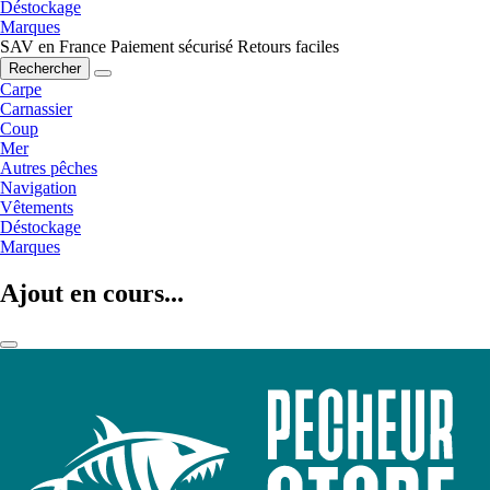
Déstockage
Marques
SAV en France
Paiement sécurisé
Retours faciles
Rechercher
Carpe
Carnassier
Coup
Mer
Autres pêches
Navigation
Vêtements
Déstockage
Marques
Ajout en cours...