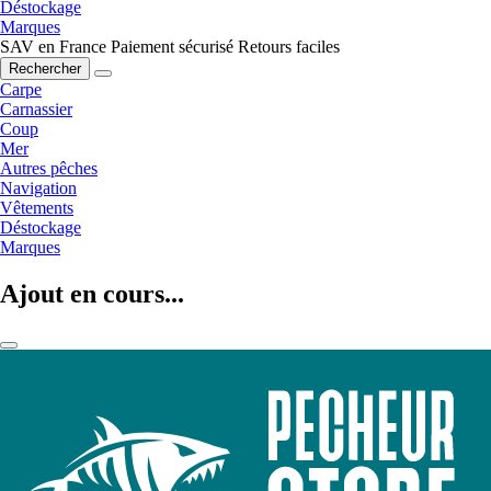
Déstockage
Marques
SAV en France
Paiement sécurisé
Retours faciles
Rechercher
Carpe
Carnassier
Coup
Mer
Autres pêches
Navigation
Vêtements
Déstockage
Marques
Ajout en cours...