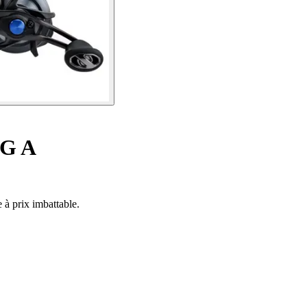
XG A
à prix imbattable.