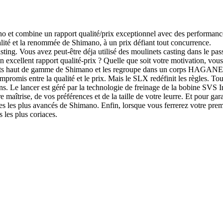
no et combine un rapport qualité/prix exceptionnel avec des performanc
ualité et la renommée de Shimano, à un prix défiant tout concurrence.
sting. Vous avez peut-être déja utilisé des moulinets casting dans le p
un excellent rapport qualité-prix ? Quelle que soit votre motivation, 
ulinets haut de gamme de Shimano et les regroupe dans un corps HAGANE
compromis entre la qualité et le prix. Mais le SLX redéfinit les règles
ns. Le lancer est géré par la technologie de freinage de la bobine SVS In
e maîtrise, de vos préférences et de la taille de votre leurre. Et pour g
es les plus avancés de Shimano. Enfin, lorsque vous ferrerez votre pre
 les plus coriaces.