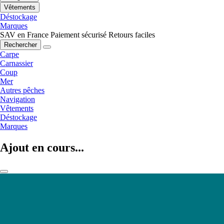
Vêtements
Déstockage
Marques
SAV en France
Paiement sécurisé
Retours faciles
Rechercher
Carpe
Carnassier
Coup
Mer
Autres pêches
Navigation
Vêtements
Déstockage
Marques
Ajout en cours...