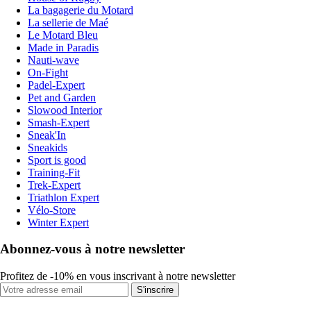
La bagagerie du Motard
La sellerie de Maé
Le Motard Bleu
Made in Paradis
Nauti-wave
On-Fight
Padel-Expert
Pet and Garden
Slowood Interior
Smash-Expert
Sneak'In
Sneakids
Sport is good
Training-Fit
Trek-Expert
Triathlon Expert
Vélo-Store
Winter Expert
Abonnez-vous à notre newsletter
Profitez de -10% en vous inscrivant à notre newsletter
S'inscrire