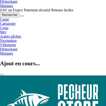
Déstockage
Marques
SAV en France
Paiement sécurisé
Retours faciles
Rechercher
Carpe
Carnassier
Coup
Mer
Autres pêches
Navigation
Vêtements
Déstockage
Marques
Ajout en cours...