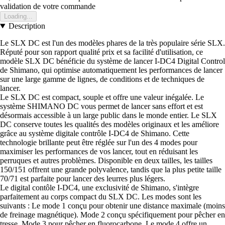
validation de votre commande
Loading...
Description
Le SLX DC est l'un des modèles phares de la très populaire série SLX.
Réputé pour son rapport qualité prix et sa facilité d'utilisation, ce
modèle SLX DC bénéficie du système de lancer I-DC4 Digital Control
de Shimano, qui optimise automatiquement les performances de lancer
sur une large gamme de lignes, de conditions et de techniques de
lancer.
Le SLX DC est compact, souple et offre une valeur inégalée. Le
système SHIMANO DC vous permet de lancer sans effort et est
désormais accessible à un large public dans le monde entier. Le SLX
DC conserve toutes les qualités des modèles originaux et les améliore
grâce au système digitale contrôle I-DC4 de Shimano. Cette
technologie brillante peut être réglée sur l'un des 4 modes pour
maximiser les performances de vos lancer, tout en réduisant les
perruques et autres problèmes. Disponible en deux tailles, les tailles
150/151 offrent une grande polyvalence, tandis que la plus petite taille
70/71 est parfaite pour lancer des leurres plus légers.
Le digital contôle I-DC4, une exclusivité de Shimano, s'intègre
parfaitement au corps compact du SLX DC. Les modes sont les
suivants : Le mode 1 conçu pour obtenir une distance maximale (moins
de freinage magnétique). Mode 2 conçu spécifiquement pour pêcher en
tresse. Mode 3 pour pêcher en fluorocarbone. Le mode 4 offre un