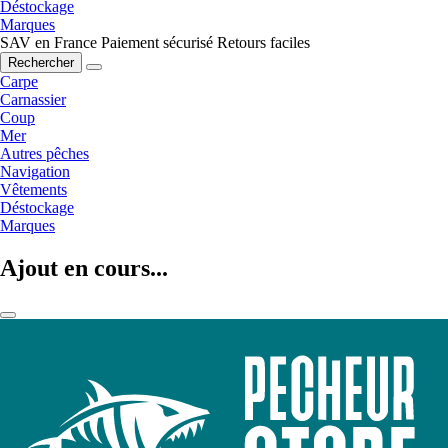
Déstockage
Marques
SAV en France
Paiement sécurisé
Retours faciles
Rechercher
Carpe
Carnassier
Coup
Mer
Autres pêches
Navigation
Vêtements
Déstockage
Marques
Ajout en cours...