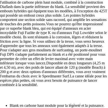
l'utilisation de carbone plein haut module, combiné à la construction
Diaflash dans la partie inférieure du blank. La sensibilité provient des
embouts hybrides qui équipent tous les modèles, à l'exception du 425T
qui possède un embout creux plus solide. Les pointes hybrides
comportent une section solide sans racoord, qui amplifie les sensations
de touches des petits poissons.Vous ne pourrez qu'être impressionné
par ce superbe blank bleu, qui est équipé d'anneaux en acier
inoxydable Fuji Fazlite de type K ou d'anneaux Fuji Lowrider selon le
modèle choisi. Ils sont résistants à la corrosion, légers et réduisent la
friction avec la ligne. Si vous utilisez de la tresse, vous serez heureux
d'apprendre que tous les anneaux sont également adaptés à la tresse.
Pour s'adapter aux gros moulinets de surfcasting, un porte-moulinet
Fuji DPS s'adapte parfaitement au blank et a été positionné pour vous
permettre de créer un effet de levier maximal avec votre main
inférieure lorsque vous lancez.Disponible en deux longueurs (4,25 m
et 4,50 m), avec des poids de lancer allant de 120 g (modèle Beach) à
200 g et avec deux options d'anneaux différentes, vous avez vraiment
l'embarras du choix avec le Speedmaster Surf.La canne idéale pour les
espèces plus petites, où vous avez besoin de puissance de lancer
combinée à la sensibilité.
Blank en carbone haut module pour la légèreté et la puissance.