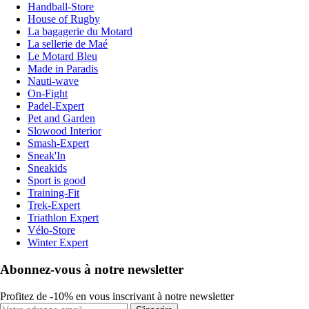
Handball-Store
House of Rugby
La bagagerie du Motard
La sellerie de Maé
Le Motard Bleu
Made in Paradis
Nauti-wave
On-Fight
Padel-Expert
Pet and Garden
Slowood Interior
Smash-Expert
Sneak'In
Sneakids
Sport is good
Training-Fit
Trek-Expert
Triathlon Expert
Vélo-Store
Winter Expert
Abonnez-vous à notre newsletter
Profitez de -10% en vous inscrivant à notre newsletter