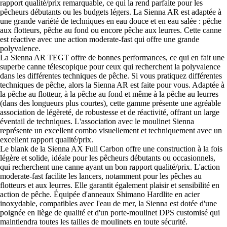
rapport qualité/prix remarquable, ce qui la rend parfaite pour les
pêcheurs débutants ou les budgets légers. La Sienna AR est adaptée à
une grande variété de techniques en eau douce et en eau salée : pêche
aux flotteurs, pêche au fond ou encore pêche aux leurres. Cette canne
est réactive avec une action moderate-fast qui offre une grande
polyvalence.
La Sienna AR TEGT offre de bonnes performances, ce qui en fait une
superbe canne télescopique pour ceux qui recherchent la polyvalence
dans les différentes techniques de pêche. Si vous pratiquez différentes
techniques de pêche, alors la Sienna AR est faite pour vous. Adaptée à
la pêche au flotteur, à la pêche au fond et même à la pêche au leurres
(dans des longueurs plus courtes), cette gamme présente une agréable
association de légèreté, de robustesse et de réactivité, offrant un large
éventail de techniques. L'association avec le moulinet Sienna
représente un excellent combo visuellement et techniquement avec un
excellent rapport qualité/prix.
Le blank de la Sienna AX Full Carbon offre une construction à la fois
légère et solide, idéale pour les pêcheurs débutants ou occasionnels,
qui recherchent une canne ayant un bon rapport qualité/prix. L'action
moderate-fast facilite les lancers, notamment pour les pêches au
flotteurs et aux leurres. Elle garantit également plaisir et sensibilité en
action de pêche. Équipée d'anneaux Shimano Hardlite en acier
inoxydable, compatibles avec l'eau de mer, la Sienna est dotée d'une
poignée en liège de qualité et d'un porte-moulinet DPS customisé qui
maintiendra toutes les tailles de moulinets en toute sécurité.