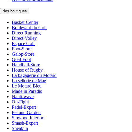
Nos boutiques
Basket-Center
Boulevard du Golf
Direct Running
Direct-Volley
Espace Golf
Foot-Store
Galop-Store
Goal-Foot
Handball-Store
House of Rugby
La bagagerie du Motard
La sellerie de Maé
Le Motard Bleu
Made in Paradis
Nauti-wave
On-Fight
Padel-Expert
Pet and Garden
Slowood Interior
Smash-Expert
Sneak'In