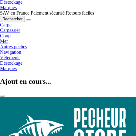
Déstockage
Marques
SAV en France
Paiement sécurisé
Retours faciles
Rechercher
Carpe
Carnassier
Coup
Mer
Autres pêches
Navigation
Vêtements
Déstockage
Marques
Ajout en cours...