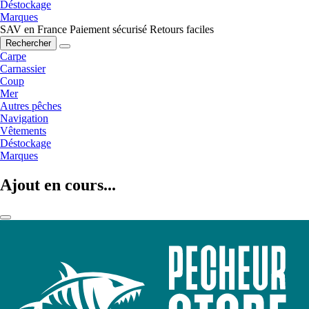
Déstockage
Marques
SAV en France
Paiement sécurisé
Retours faciles
Rechercher
Carpe
Carnassier
Coup
Mer
Autres pêches
Navigation
Vêtements
Déstockage
Marques
Ajout en cours...