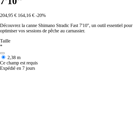
7'10''
204,95 €
164,16 €
-20%
Découvrez la canne Shimano Stradic Fast 7'10'', un outil essentiel pour
optimiser vos sessions de pêche au carnassier.
Taille
*
2,38 m
Ce champ est requis
Expédié en 7 jours