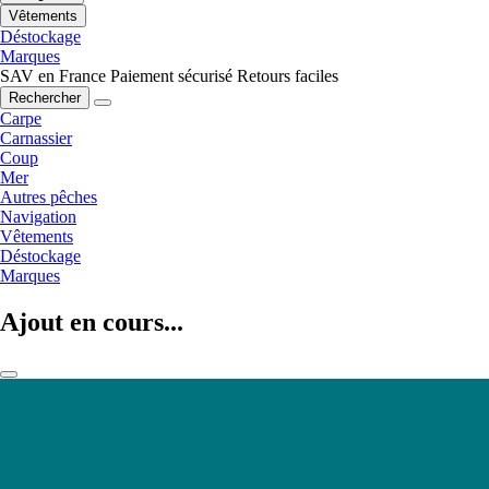
Vêtements
Déstockage
Marques
SAV en France
Paiement sécurisé
Retours faciles
Rechercher
Carpe
Carnassier
Coup
Mer
Autres pêches
Navigation
Vêtements
Déstockage
Marques
Ajout en cours...