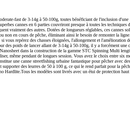
rate-fast de 3-14g à 50-100g, toutes bénéficiant de l'inclusion d'une 
perbes cannes en 6 parties couvriront presque à toutes les techniques d
uent vraiment des autres. Dotées de longueurs réglables, ces cannes sol
ou non en cours de pêche, éliminant ainsi le besoin de remonter la ligne
, si vous repérez des chasses éloignées, l'allongement et l'amélioration
 pour des poids de lancer allant de 3-14g à 50-100g, il y a forcément 
lus Nanosheet dans la construction de la gamme STC Spinning Multi lengt
tiliser, même pendant de longues session. Vous avez le choix entre six m
onstitue une canne streetfishing urbaine fantastique pour pêcher avec des
 supporter des leurres de 50 à 100 g, ce qui le rend parfait pour la pêc
Hardlite.Tous les modèles sont livrés avec un étui de protection haut d