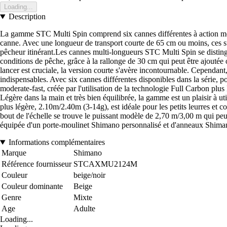
Loading...
Description
La gamme STC Multi Spin comprend six cannes différentes à action mode
canne. Avec une longueur de transport courte de 65 cm ou moins, ces su
pêcheur itinérant.Les cannes multi-longueurs STC Multi Spin se disting
conditions de pêche, grâce à la rallonge de 30 cm qui peut être ajoutée 
lancer est cruciale, la version courte s'avère incontournable. Cependant
indispensables. Avec six cannes différentes disponibles dans la série,
moderate-fast, créée par l'utilisation de la technologie Full Carbon p
Légère dans la main et très bien équilibrée, la gamme est un plaisir à u
plus légère, 2.10m/2.40m (3-14g), est idéale pour les petits leurres et c
bout de l'échelle se trouve le puissant modèle de 2,70 m/3,00 m qui peut
équipée d'un porte-moulinet Shimano personnalisé et d'anneaux Shimano 
Informations complémentaires
Marque
Shimano
Référence fournisseur
STCAXMU2124M
Couleur
beige/noir
Couleur dominante
Beige
Genre
Mixte
Age
Adulte
Loading...