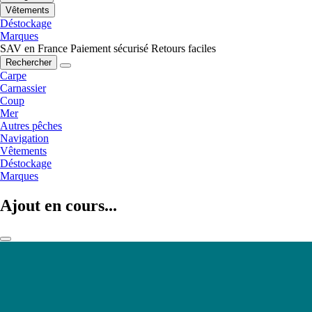
Vêtements
Déstockage
Marques
SAV en France
Paiement sécurisé
Retours faciles
Rechercher
Carpe
Carnassier
Coup
Mer
Autres pêches
Navigation
Vêtements
Déstockage
Marques
Ajout en cours...