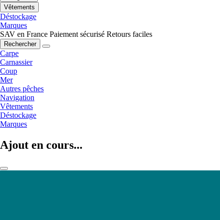
Vêtements
Déstockage
Marques
SAV en France
Paiement sécurisé
Retours faciles
Rechercher
Carpe
Carnassier
Coup
Mer
Autres pêches
Navigation
Vêtements
Déstockage
Marques
Ajout en cours...