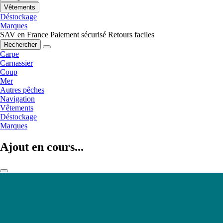
Vêtements
Déstockage
Marques
SAV en France
Paiement sécurisé
Retours faciles
Rechercher
Carpe
Carnassier
Coup
Mer
Autres pêches
Navigation
Vêtements
Déstockage
Marques
Ajout en cours...