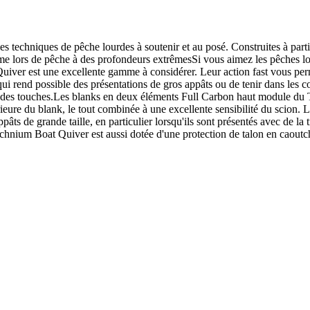
techniques de pêche lourdes à soutenir et au posé. Construites à partir
même lors de pêche à des profondeurs extrêmesSi vous aimez les pêches l
Quiver est une excellente gamme à considérer. Leur action fast vous pe
ui rend possible des présentations de gros appâts ou de tenir dans les 
tion des touches.Les blanks en deux éléments Full Carbon haut module d
érieure du blank, le tout combinée à une excellente sensibilité du scion
pâts de grande taille, en particulier lorsqu'ils sont présentés avec de 
ium Boat Quiver est aussi dotée d'une protection de talon en caoutcho