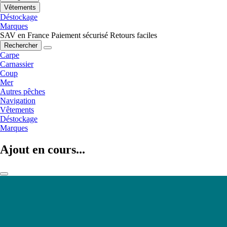
Vêtements
Déstockage
Marques
SAV en France
Paiement sécurisé
Retours faciles
Rechercher
Carpe
Carnassier
Coup
Mer
Autres pêches
Navigation
Vêtements
Déstockage
Marques
Ajout en cours...