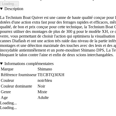
Loading...
Description
La Technium Boat Quiver est une canne de haute qualité conçue pour les 
dotées d'une action extra fast pour des ferrages rapides et efficaces, 
qualité, de bon et prix conçue pour cette technique, la Technium Boat 
pourrez utiliser des montages de plus de 300 g pour le modèle XH, ce q
verre, vous permettant de choisir l'action qui optimisera la visualisa
cannes Diaflash et ont une action très raide dau niveau de la partie inf
montages et une détection maximale des touches avec des lests et des ap
inoxydable antiemmêlement et un porte-moulinet Shimano DPS, La Techn
bloquant le talon contre l'aine et enfin de deux scions interchangables.
Informations complémentaires
Marque
Shimano
Référence fournisseur
TECBTQ30XH
Couleur
noir/bleu
Couleur dominante
Noir
Genre
Mixte
Age
Adulte
Loading...
Loading...