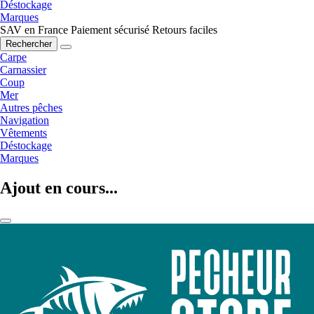
Déstockage
Marques
SAV en France
Paiement sécurisé
Retours faciles
Rechercher
Carpe
Carnassier
Coup
Mer
Autres pêches
Navigation
Vêtements
Déstockage
Marques
Ajout en cours...