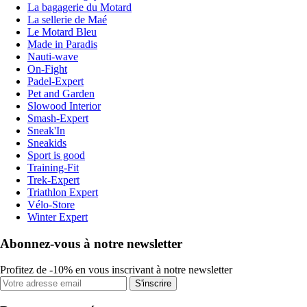
La bagagerie du Motard
La sellerie de Maé
Le Motard Bleu
Made in Paradis
Nauti-wave
On-Fight
Padel-Expert
Pet and Garden
Slowood Interior
Smash-Expert
Sneak'In
Sneakids
Sport is good
Training-Fit
Trek-Expert
Triathlon Expert
Vélo-Store
Winter Expert
Abonnez-vous à notre newsletter
Profitez de -10% en vous inscrivant à notre newsletter
S'inscrire