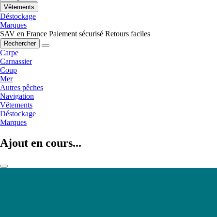
Vêtements
Déstockage
Marques
SAV en France
Paiement sécurisé
Retours faciles
Rechercher
Carpe
Carnassier
Coup
Mer
Autres pêches
Navigation
Vêtements
Déstockage
Marques
Ajout en cours...