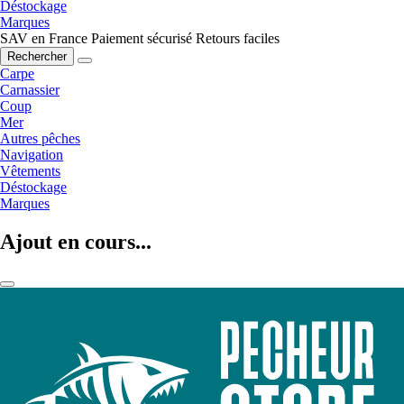
Déstockage
Marques
SAV en France
Paiement sécurisé
Retours faciles
Rechercher
Carpe
Carnassier
Coup
Mer
Autres pêches
Navigation
Vêtements
Déstockage
Marques
Ajout en cours...