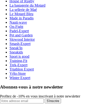
House of Rugby
La bagagerie du Motard
La sellerie de Maé
Le Motard Bleu
Made in Paradis
Nauti-wave
On-Fight
Padel-Expert
Pet and Garden
Slowood Interior
Smash-Expert
Sneak'In
Sneakids
Sport is good
Training-Fit
Trek-Expert
Triathlon Expert
Vélo-Store
Winter Expert
Abonnez-vous à notre newsletter
Profitez de -10% en vous inscrivant à notre newsletter
S'inscrire