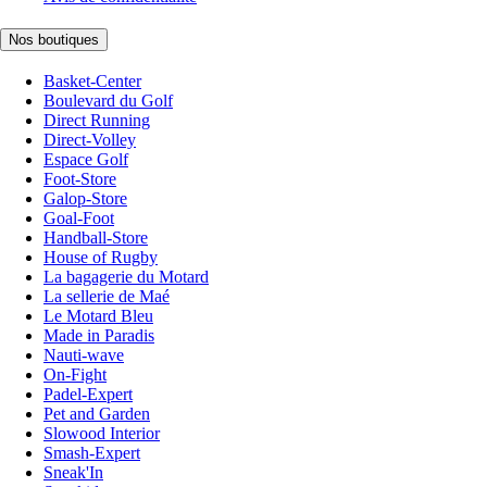
Nos boutiques
Basket-Center
Boulevard du Golf
Direct Running
Direct-Volley
Espace Golf
Foot-Store
Galop-Store
Goal-Foot
Handball-Store
House of Rugby
La bagagerie du Motard
La sellerie de Maé
Le Motard Bleu
Made in Paradis
Nauti-wave
On-Fight
Padel-Expert
Pet and Garden
Slowood Interior
Smash-Expert
Sneak'In