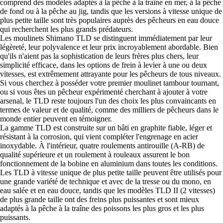
comprend des modèles adaptés à la pêche à la traîne en mer, à la pêche
de fond ou à la pêche au jig, tandis que les versions à vitesse unique de
plus petite taille sont très populaires auprès des pêcheurs en eau douce
qui recherchent les plus grands prédateurs.
Les moulinets Shimano TLD se distinguent immédiatement par leur
légèreté, leur polyvalence et leur prix incroyablement abordable. Bien
qu'ils n'aient pas la sophistication de leurs frères plus chers, leur
simplicité efficace, dans les options de frein à levier à une ou deux
vitesses, est extrêmement attrayante pour les pêcheurs de tous niveaux.
Si vous cherchez à posséder votre premier moulinet tambour tournant,
ou si vous êtes un pêcheur expérimenté cherchant à ajouter à votre
arsenal, le TLD reste toujours l'un des choix les plus convaincants en
termes de valeur et de qualité, comme des milliers de pêcheurs dans le
monde entier peuvent en témoigner.
La gamme TLD est construite sur un bâti en graphite fiable, léger et
résistant à la corrosion, qui vient compléter l'engrenage en acier
inoxydable. À l'intérieur, quatre roulements antirouille (A-RB) de
qualité supérieure et un roulement à rouleaux assurent le bon
fonctionnement de la bobine en aluminium dans toutes les conditions.
Les TLD à vitesse unique de plus petite taille peuvent être utilisés pour
une grande variété de technique et avec de la tresse ou du mono, en
eau salée et en eau douce, tandis que les modèles TLD II (2 vitesses)
de plus grande taille ont des freins plus puissantes et sont mieux
adaptés à la pêche à la traîne des poissons les plus gros et les plus
puissants.