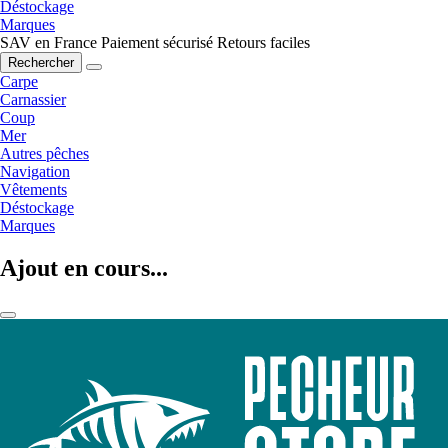
Déstockage
Marques
SAV en France
Paiement sécurisé
Retours faciles
Rechercher
Carpe
Carnassier
Coup
Mer
Autres pêches
Navigation
Vêtements
Déstockage
Marques
Ajout en cours...