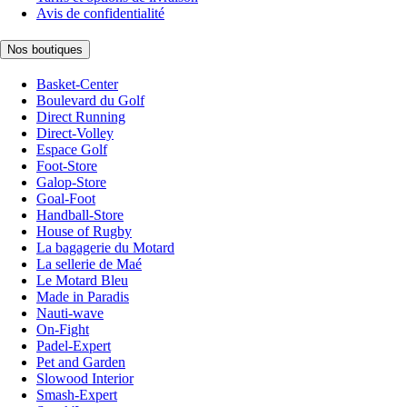
Avis de confidentialité
Nos boutiques
Basket-Center
Boulevard du Golf
Direct Running
Direct-Volley
Espace Golf
Foot-Store
Galop-Store
Goal-Foot
Handball-Store
House of Rugby
La bagagerie du Motard
La sellerie de Maé
Le Motard Bleu
Made in Paradis
Nauti-wave
On-Fight
Padel-Expert
Pet and Garden
Slowood Interior
Smash-Expert