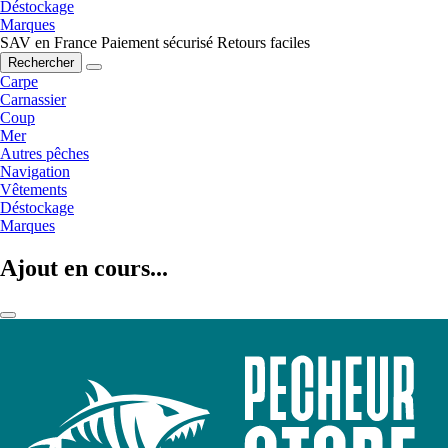
Déstockage
Marques
SAV en France
Paiement sécurisé
Retours faciles
Rechercher
Carpe
Carnassier
Coup
Mer
Autres pêches
Navigation
Vêtements
Déstockage
Marques
Ajout en cours...