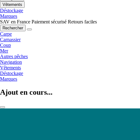
Vêtements
Déstockage
Marques
SAV en France
Paiement sécurisé
Retours faciles
Rechercher
Carpe
Carnassier
Coup
Mer
Autres pêches
Navigation
Vêtements
Déstockage
Marques
Ajout en cours...