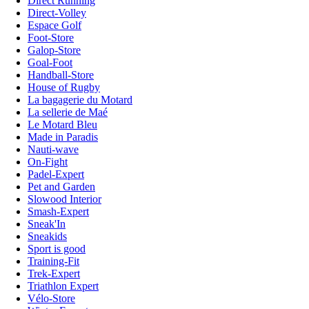
Direct Running
Direct-Volley
Espace Golf
Foot-Store
Galop-Store
Goal-Foot
Handball-Store
House of Rugby
La bagagerie du Motard
La sellerie de Maé
Le Motard Bleu
Made in Paradis
Nauti-wave
On-Fight
Padel-Expert
Pet and Garden
Slowood Interior
Smash-Expert
Sneak'In
Sneakids
Sport is good
Training-Fit
Trek-Expert
Triathlon Expert
Vélo-Store