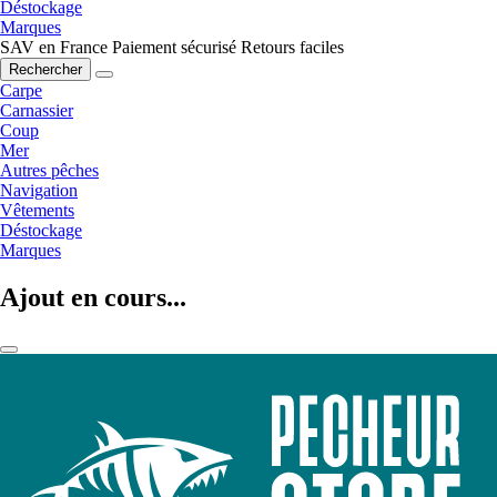
Déstockage
Marques
SAV en France
Paiement sécurisé
Retours faciles
Rechercher
Carpe
Carnassier
Coup
Mer
Autres pêches
Navigation
Vêtements
Déstockage
Marques
Ajout en cours...