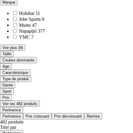
Marque
Holubar
11
Jobe Sports
9
Musto
47
Napapijri
377
VMC
7
Voir plus
(9)
Taille
Couleur dominante
Age
Caractéristique
Type de produit
Genre
Sport
Prix
Voir les 482 produits
Pertinence
Pertinence
Prix croissant
Prix décroissant
Remise
482 produits
Trier par