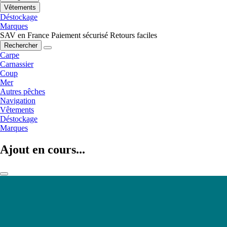
Vêtements
Déstockage
Marques
SAV en France
Paiement sécurisé
Retours faciles
Rechercher
Carpe
Carnassier
Coup
Mer
Autres pêches
Navigation
Vêtements
Déstockage
Marques
Ajout en cours...