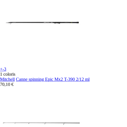
+-3
1 coloris
Mitchell
Canne spinning Epic Mx2 T-390 2/12 ml
70,10 €