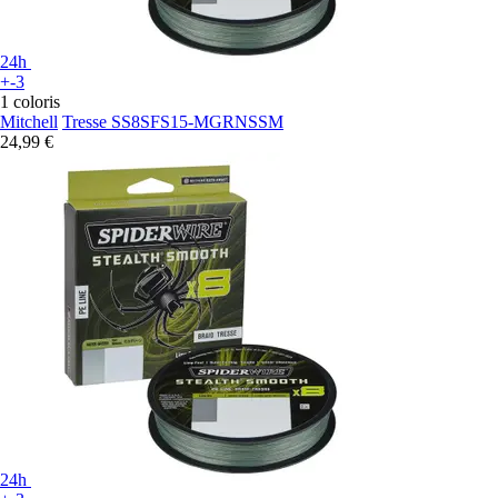
24h
+-3
1 coloris
Mitchell
Tresse SS8SFS15-MGRNSSM
24,99 €
24h