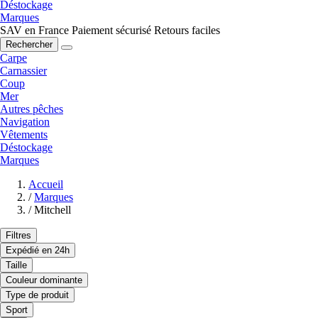
Déstockage
Marques
SAV en France
Paiement sécurisé
Retours faciles
Rechercher
Carpe
Carnassier
Coup
Mer
Autres pêches
Navigation
Vêtements
Déstockage
Marques
Accueil
/
Marques
/
Mitchell
Filtres
Expédié en 24h
Taille
Couleur dominante
Type de produit
Sport