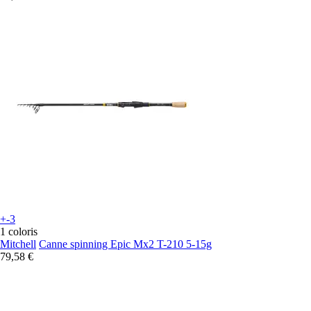
+-3
1 coloris
Mitchell
Canne spinning Epic Mx2 T-210 5-15g
79,58 €