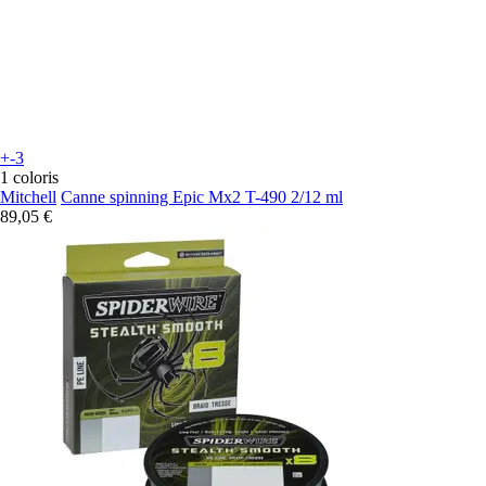
+-3
1 coloris
Mitchell
Canne spinning Epic Mx2 T-490 2/12 ml
89,05 €