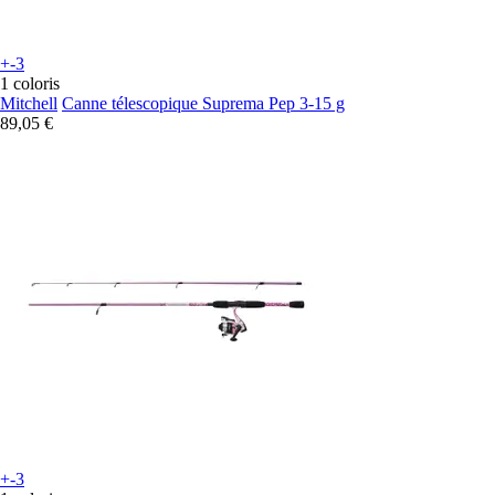
+-3
1 coloris
Mitchell
Canne télescopique Suprema Pep 3-15 g
89,05 €
+-3