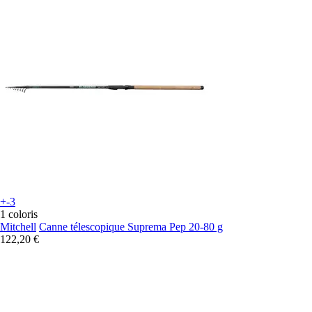
+-3
1 coloris
Mitchell
Canne télescopique Suprema Pep 20-80 g
122,20 €