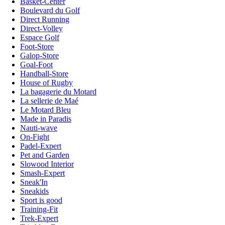
Basket-Center
Boulevard du Golf
Direct Running
Direct-Volley
Espace Golf
Foot-Store
Galop-Store
Goal-Foot
Handball-Store
House of Rugby
La bagagerie du Motard
La sellerie de Maé
Le Motard Bleu
Made in Paradis
Nauti-wave
On-Fight
Padel-Expert
Pet and Garden
Slowood Interior
Smash-Expert
Sneak'In
Sneakids
Sport is good
Training-Fit
Trek-Expert