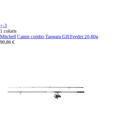
+-3
1 coloris
Mitchell
Canne combo Tangara GII Feeder 20-80g
90,86 €