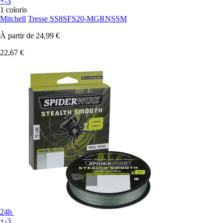
+-3
1 coloris
Mitchell
Tresse SS8SFS20-MGRNSSM
À partir de
24,99 €
22,67 €
24h
+-3