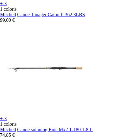
+-3
1 coloris
Mitchell
Canne Tanager Camo II 362 3LBS
99,00 €
+-3
1 coloris
Mitchell
Canne spinning Epic Mx2 T-180 1-8 L
74,85 €