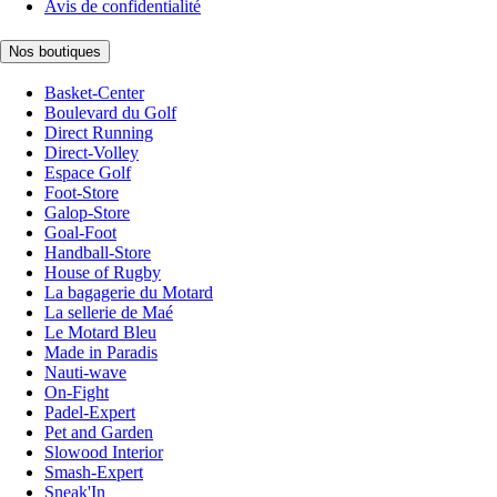
Avis de confidentialité
Nos boutiques
Basket-Center
Boulevard du Golf
Direct Running
Direct-Volley
Espace Golf
Foot-Store
Galop-Store
Goal-Foot
Handball-Store
House of Rugby
La bagagerie du Motard
La sellerie de Maé
Le Motard Bleu
Made in Paradis
Nauti-wave
On-Fight
Padel-Expert
Pet and Garden
Slowood Interior
Smash-Expert
Sneak'In