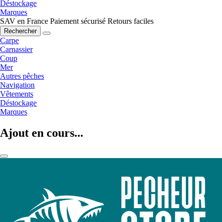
Déstockage
Marques
SAV en France
Paiement sécurisé
Retours faciles
Rechercher
Carpe
Carnassier
Coup
Mer
Autres pêches
Navigation
Vêtements
Déstockage
Marques
Ajout en cours...