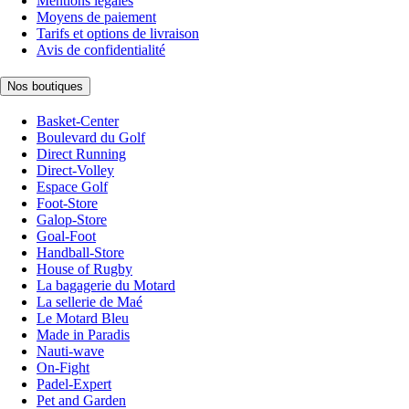
Mentions légales
Moyens de paiement
Tarifs et options de livraison
Avis de confidentialité
Nos boutiques
Basket-Center
Boulevard du Golf
Direct Running
Direct-Volley
Espace Golf
Foot-Store
Galop-Store
Goal-Foot
Handball-Store
House of Rugby
La bagagerie du Motard
La sellerie de Maé
Le Motard Bleu
Made in Paradis
Nauti-wave
On-Fight
Padel-Expert
Pet and Garden