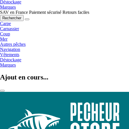
Déstockage
Marques
SAV en France
Paiement sécurisé
Retours faciles
Rechercher
Carpe
Carnassier
Coup
Mer
Autres pêches
Navigation
Vêtements
Déstockage
Marques
Ajout en cours...