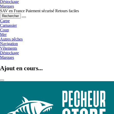
Déstockage
Marques
SAV en France
Paiement sécurisé
Retours faciles
Rechercher
Carpe
Carnassier
Coup
Mer
Autres pêches
Navigation
Vêtements
Déstockage
Marques
Ajout en cours...