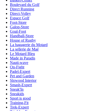
Basket-Center
Boulevard du Golf
Direct Running
Direct-Volley
Espace Golf
Foot-Store
Galop-Store
Goal-Foot
Handball-Store
House of Rugby
La bagagerie du Motard
La sellerie de Maé
Le Motard Bleu
Made in Paradis
Nauti-wave
On-Fight
Padel-Expert
Pet and Garden
Slowood Interior
Smash-Expert
Sneak'In
Sneakids
Sport is good
Training-Fit
Trek-Expert