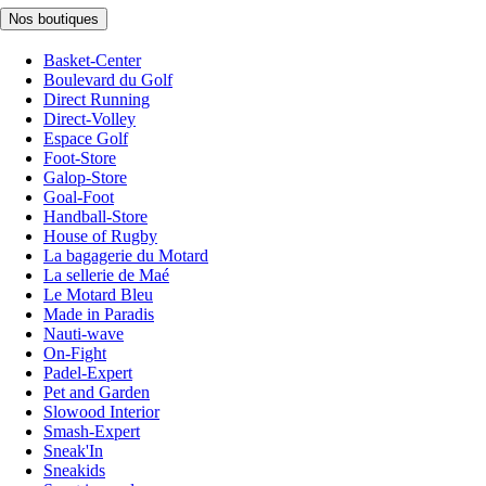
Nos boutiques
Basket-Center
Boulevard du Golf
Direct Running
Direct-Volley
Espace Golf
Foot-Store
Galop-Store
Goal-Foot
Handball-Store
House of Rugby
La bagagerie du Motard
La sellerie de Maé
Le Motard Bleu
Made in Paradis
Nauti-wave
On-Fight
Padel-Expert
Pet and Garden
Slowood Interior
Smash-Expert
Sneak'In
Sneakids