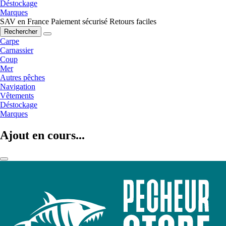
Déstockage
Marques
SAV en France
Paiement sécurisé
Retours faciles
Rechercher
Carpe
Carnassier
Coup
Mer
Autres pêches
Navigation
Vêtements
Déstockage
Marques
Ajout en cours...