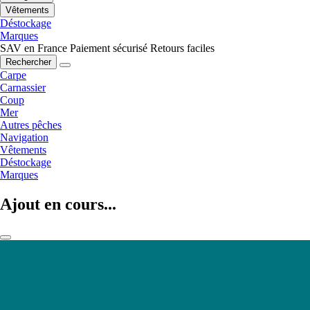
Vêtements
Déstockage
Marques
SAV en France
Paiement sécurisé
Retours faciles
Rechercher
Carpe
Carnassier
Coup
Mer
Autres pêches
Navigation
Vêtements
Déstockage
Marques
Ajout en cours...