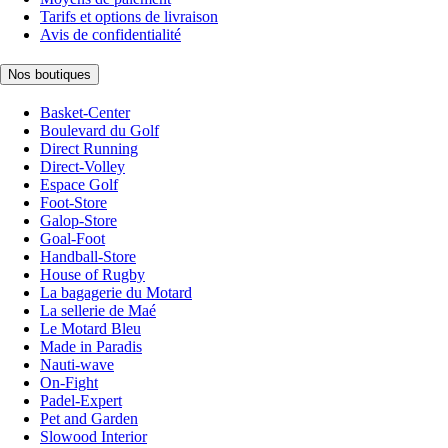
Tarifs et options de livraison
Avis de confidentialité
Nos boutiques
Basket-Center
Boulevard du Golf
Direct Running
Direct-Volley
Espace Golf
Foot-Store
Galop-Store
Goal-Foot
Handball-Store
House of Rugby
La bagagerie du Motard
La sellerie de Maé
Le Motard Bleu
Made in Paradis
Nauti-wave
On-Fight
Padel-Expert
Pet and Garden
Slowood Interior