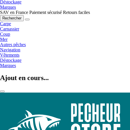
Déstockage
Marques
SAV en France
Paiement sécurisé
Retours faciles
Rechercher
Carpe
Carnassier
Coup
Mer
Autres pêches
Navigation
Vêtements
Déstockage
Marques
Ajout en cours...