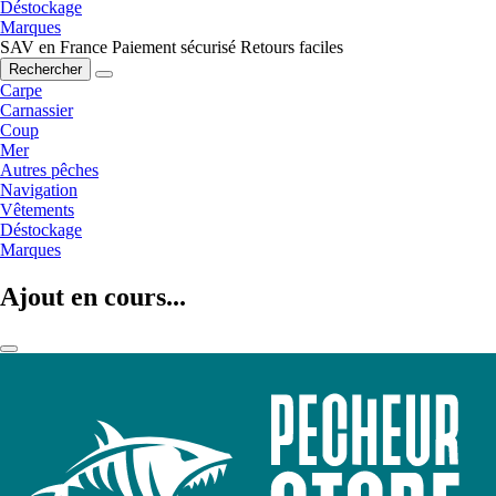
Déstockage
Marques
SAV en France
Paiement sécurisé
Retours faciles
Rechercher
Carpe
Carnassier
Coup
Mer
Autres pêches
Navigation
Vêtements
Déstockage
Marques
Ajout en cours...