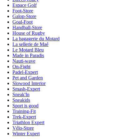
Espace Golf
Foot-Store
Galop-Store
Goal-Foot
Handball-Store
House of Rugby
La bagagerie du Motard
La sellerie de Maé
Le Motard Bleu
Made in Paradis
Nauti-wave
On-Fight
Padel-Expert
Pet and Garden
Slowood Interior
Smash-Expert
Sneak'In
Sneakids
Sport is good
Training-Fit
Trek-Expert
Triathlon Expert
Vélo-Store
Winter Expert