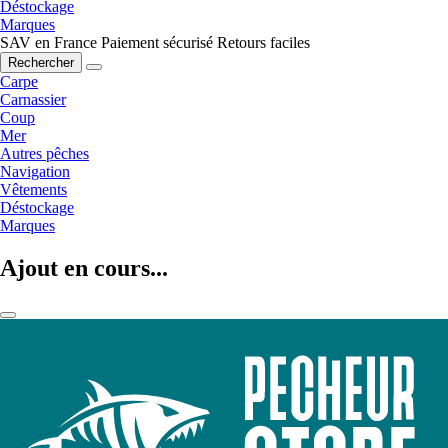
Déstockage
Marques
SAV en France
Paiement sécurisé
Retours faciles
Rechercher
Carpe
Carnassier
Coup
Mer
Autres pêches
Navigation
Vêtements
Déstockage
Marques
Ajout en cours...