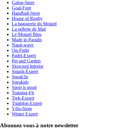
Galop-Store
Goal-Foot
Handball-Store
House of Rugby
La bagagerie du Motard
La sellerie de Maé
Le Motard Bleu
Made in Paradis
Nauti-wave
On-Fight
Padel-Expert
Pet and Garden
Slowood Interior
Smash-Expert
Sneak'In
Sneakids
Sport is good
Training-Fit
Trek-Expert
Triathlon Expert
Vélo-Store
Winter Expert
Abonnez-vous à notre newsletter