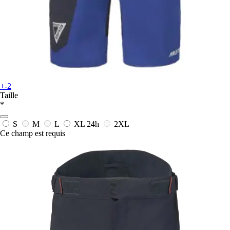
+-2
Taille
*
S
M
L
XL
24h
2XL
Ce champ est requis