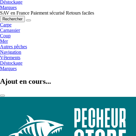
Déstockage
Marques
SAV en France
Paiement sécurisé
Retours faciles
Rechercher
Carpe
Carnassier
Coup
Mer
Autres pêches
Navigation
Vêtements
Déstockage
Marques
Ajout en cours...