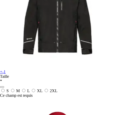
+-1
Taille
*
S
M
L
XL
2XL
Ce champ est requis