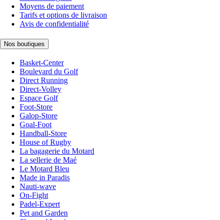
Moyens de paiement
Tarifs et options de livraison
Avis de confidentialité
Nos boutiques
Basket-Center
Boulevard du Golf
Direct Running
Direct-Volley
Espace Golf
Foot-Store
Galop-Store
Goal-Foot
Handball-Store
House of Rugby
La bagagerie du Motard
La sellerie de Maé
Le Motard Bleu
Made in Paradis
Nauti-wave
On-Fight
Padel-Expert
Pet and Garden