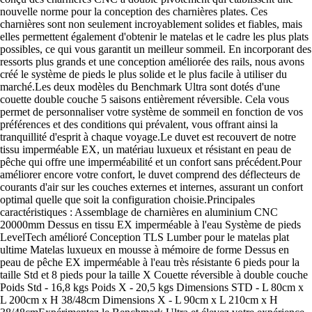
nouvelle norme pour la conception des charnières plates. Ces
charnières sont non seulement incroyablement solides et fiables, mais
elles permettent également d'obtenir le matelas et le cadre les plus plats
possibles, ce qui vous garantit un meilleur sommeil. En incorporant des
ressorts plus grands et une conception améliorée des rails, nous avons
créé le système de pieds le plus solide et le plus facile à utiliser du
marché.Les deux modèles du Benchmark Ultra sont dotés d'une
couette double couche 5 saisons entièrement réversible. Cela vous
permet de personnaliser votre système de sommeil en fonction de vos
préférences et des conditions qui prévalent, vous offrant ainsi la
tranquillité d'esprit à chaque voyage.Le duvet est recouvert de notre
tissu imperméable EX, un matériau luxueux et résistant en peau de
pêche qui offre une imperméabilité et un confort sans précédent.Pour
améliorer encore votre confort, le duvet comprend des déflecteurs de
courants d'air sur les couches externes et internes, assurant un confort
optimal quelle que soit la configuration choisie.Principales
caractéristiques : Assemblage de charnières en aluminium CNC
20000mm Dessus en tissu EX imperméable à l'eau Système de pieds
LevelTech amélioré Conception TLS Lumber pour le matelas plat
ultime Matelas luxueux en mousse à mémoire de forme Dessus en
peau de pêche EX imperméable à l'eau très résistante 6 pieds pour la
taille Std et 8 pieds pour la taille X Couette réversible à double couche
Poids Std - 16,8 kgs Poids X - 20,5 kgs Dimensions STD - L 80cm x
L 200cm x H 38/48cm Dimensions X - L 90cm x L 210cm x H