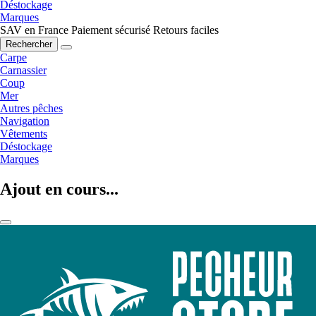
Déstockage
Marques
SAV en France
Paiement sécurisé
Retours faciles
Rechercher
Carpe
Carnassier
Coup
Mer
Autres pêches
Navigation
Vêtements
Déstockage
Marques
Ajout en cours...