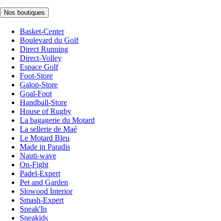
Nos boutiques
Basket-Center
Boulevard du Golf
Direct Running
Direct-Volley
Espace Golf
Foot-Store
Galop-Store
Goal-Foot
Handball-Store
House of Rugby
La bagagerie du Motard
La sellerie de Maé
Le Motard Bleu
Made in Paradis
Nauti-wave
On-Fight
Padel-Expert
Pet and Garden
Slowood Interior
Smash-Expert
Sneak'In
Sneakids