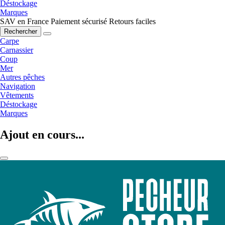
Déstockage
Marques
SAV en France
Paiement sécurisé
Retours faciles
Rechercher
Carpe
Carnassier
Coup
Mer
Autres pêches
Navigation
Vêtements
Déstockage
Marques
Ajout en cours...