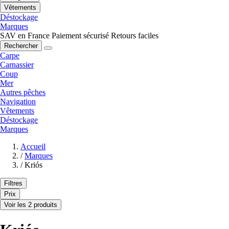
Vêtements
Déstockage
Marques
SAV en France
Paiement sécurisé
Retours faciles
Rechercher
Carpe
Carnassier
Coup
Mer
Autres pêches
Navigation
Vêtements
Déstockage
Marques
Accueil
/
Marques
/
Kriós
Filtres
Prix
Voir les 2 produits