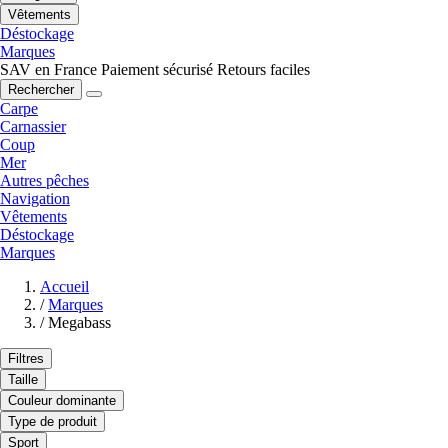
Vêtements
Déstockage
Marques
SAV en France
Paiement sécurisé
Retours faciles
Rechercher
Carpe
Carnassier
Coup
Mer
Autres pêches
Navigation
Vêtements
Déstockage
Marques
Accueil
/
Marques
/
Megabass
Filtres
Taille
Couleur dominante
Type de produit
Sport