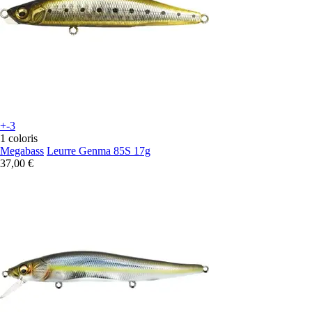
+-3
1 coloris
Megabass
Leurre Genma 85S 17g
37,00 €