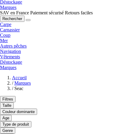
Déstockage
Marques
SAV en France
Paiement sécurisé
Retours faciles
Rechercher
Carpe
Carnassier
Coup
Mer
Autres pêches
Navigation
Vêtements
Déstockage
Marques
Accueil
/
Marques
/
Seac
Filtres
Taille
Couleur dominante
Age
Type de produit
Genre