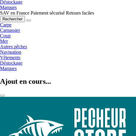
Déstockage
Marques
SAV en France
Paiement sécurisé
Retours faciles
Rechercher
Carpe
Carnassier
Coup
Mer
Autres pêches
Navigation
Vêtements
Déstockage
Marques
Ajout en cours...