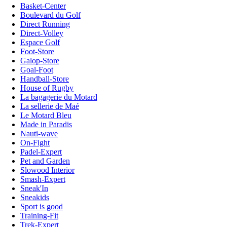
Basket-Center
Boulevard du Golf
Direct Running
Direct-Volley
Espace Golf
Foot-Store
Galop-Store
Goal-Foot
Handball-Store
House of Rugby
La bagagerie du Motard
La sellerie de Maé
Le Motard Bleu
Made in Paradis
Nauti-wave
On-Fight
Padel-Expert
Pet and Garden
Slowood Interior
Smash-Expert
Sneak'In
Sneakids
Sport is good
Training-Fit
Trek-Expert