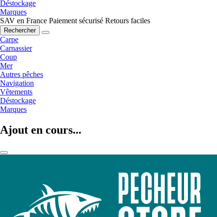
Déstockage
Marques
SAV en France
Paiement sécurisé
Retours faciles
Rechercher
Carpe
Carnassier
Coup
Mer
Autres pêches
Navigation
Vêtements
Déstockage
Marques
Ajout en cours...