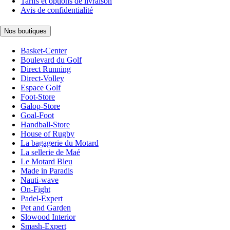
Tarifs et options de livraison
Avis de confidentialité
Nos boutiques
Basket-Center
Boulevard du Golf
Direct Running
Direct-Volley
Espace Golf
Foot-Store
Galop-Store
Goal-Foot
Handball-Store
House of Rugby
La bagagerie du Motard
La sellerie de Maé
Le Motard Bleu
Made in Paradis
Nauti-wave
On-Fight
Padel-Expert
Pet and Garden
Slowood Interior
Smash-Expert