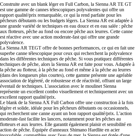
Construite avec un blank léger en Full Carbon, la Sienna AR TE GT
est une gamme de cannes télescopiques polyvalentes qui offre un
rapport qualité/prix remarquable, ce qui la rend parfaite pour les
pêcheurs débutants ou les budgets légers. La Sienna AR est adaptée à
une grande variété de techniques en eau douce et en eau salée : pêche
aux flotteurs, pêche au fond ou encore pêche aux leurres. Cette canne
est réactive avec une action moderate-fast qui offre une grande
polyvalence.
La Sienna AR TEGT offre de bonnes performances, ce qui en fait une
superbe canne télescopique pour ceux qui recherchent la polyvalence
dans les différentes techniques de pêche. Si vous pratiquez différentes
techniques de pêche, alors la Sienna AR est faite pour vous. Adaptée à
la pêche au flotteur, à la pêche au fond et même à la pêche au leurres
(dans des longueurs plus courtes), cette gamme présente une agréable
association de légèreté, de robustesse et de réactivité, offrant un large
éventail de techniques. L'association avec le moulinet Sienna
représente un excellent combo visuellement et techniquement avec un
excellent rapport qualité/prix.
Le blank de la Sienna AX Full Carbon offre une construction à la fois
légère et solide, idéale pour les pêcheurs débutants ou occasionnels,
qui recherchent une canne ayant un bon rapport qualité/prix. L'action
moderate-fast facilite les lancers, notamment pour les pêches au
flotteurs et aux leurres. Elle garantit également plaisir et sensibilité en
action de pêche. Équipée d'anneaux Shimano Hardlite en acier
inoxydable, compatibles avec l'eau de mer, la Sienna est dotée d'une