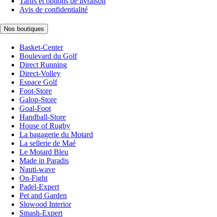
Tarifs et options de livraison
Avis de confidentialité
Nos boutiques
Basket-Center
Boulevard du Golf
Direct Running
Direct-Volley
Espace Golf
Foot-Store
Galop-Store
Goal-Foot
Handball-Store
House of Rugby
La bagagerie du Motard
La sellerie de Maé
Le Motard Bleu
Made in Paradis
Nauti-wave
On-Fight
Padel-Expert
Pet and Garden
Slowood Interior
Smash-Expert