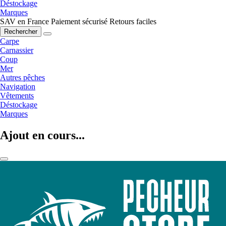
Déstockage
Marques
SAV en France
Paiement sécurisé
Retours faciles
Rechercher
Carpe
Carnassier
Coup
Mer
Autres pêches
Navigation
Vêtements
Déstockage
Marques
Ajout en cours...