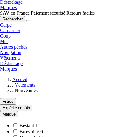
Déstockage
Marques
SAV en France
Paiement sécurisé
Retours faciles
Rechercher
Carpe
Carnassier
Coup
Mer
Autres pêches
Navigation
Vêtements
Déstockage
Marques
Accueil
/
Vêtements
/
Nouveautés
Filtres
Expédié en 24h
Marque
Bestard
1
Browning
6