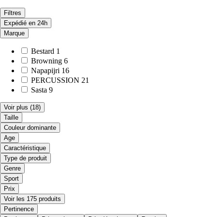
Filtres
Expédié en 24h
Marque
Bestard
1
Browning
6
Napapijri
16
PERCUSSION
21
Sasta
9
Voir plus
(18)
Taille
Couleur dominante
Age
Caractéristique
Type de produit
Genre
Sport
Prix
Voir les 175 produits
Pertinence