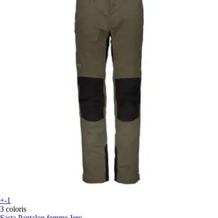
+-1
3 coloris
Sasta
Pantalon femme Jero