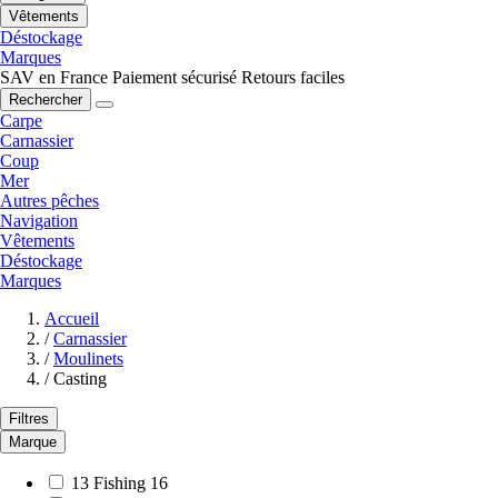
Vêtements
Déstockage
Marques
SAV en France
Paiement sécurisé
Retours faciles
Rechercher
Carpe
Carnassier
Coup
Mer
Autres pêches
Navigation
Vêtements
Déstockage
Marques
Accueil
/
Carnassier
/
Moulinets
/
Casting
Filtres
Marque
13 Fishing
16