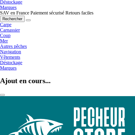
Déstockage
Marques
SAV en France
Paiement sécurisé
Retours faciles
Rechercher
Carpe
Carnassier
Coup
Mer
Autres pêches
Navigation
Vêtements
Déstockage
Marques
Ajout en cours...