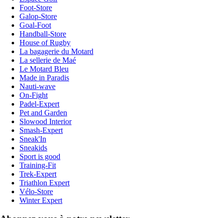
Foot-Store
Galop-Store
Goal-Foot
Handball-Store
House of Rugby
La bagagerie du Motard
La sellerie de Maé
Le Motard Bleu
Made in Paradis
Nauti-wave
On-Fight
Padel-Expert
Pet and Garden
Slowood Interior
Smash-Expert
Sneak'In
Sneakids
Sport is good
Training-Fit
Trek-Expert
Triathlon Expert
Vélo-Store
Winter Expert